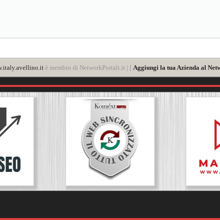
italy.avellino.it
è membro di NetworkPortali.it | [
Aggiungi la tua Azienda al Netw