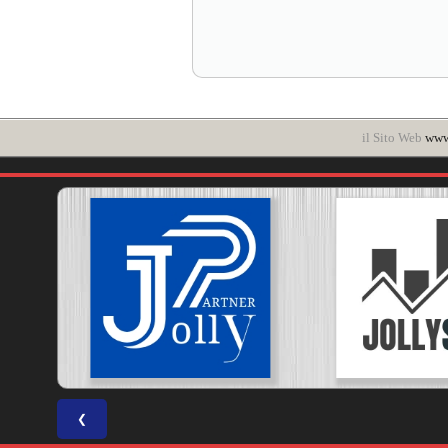
il Sito Web
www.
❮