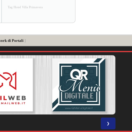
Tag Hotel Villa Primavera
ork di Portali
]
❯