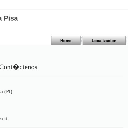
a Pisa
Home
Localizacion
| Cont�ctenos
a (PI)
a.it