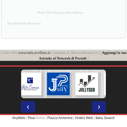
Hotel Villa Primavera Pisa telefono
Tag Hotel Villa Primavera
il Sito Web
www.italy.avellino.it
è membro di NetworkPortali.it | [
Aggiungi la tua
Azienda al Network di Portali
]
❮
❯
AnyWeb
|
Pisa
Online |
Piazza Armerina
|
Hotels Web
|
Italia Search