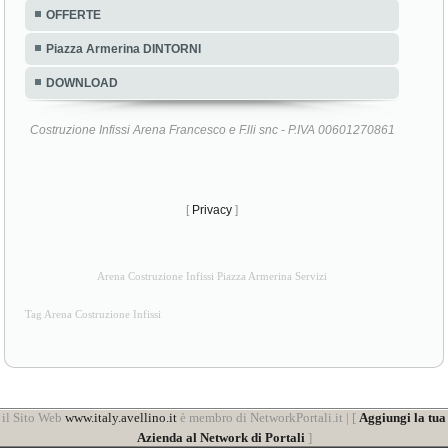
OFFERTE
Piazza Armerina DINTORNI
DOWNLOAD
Costruzione Infissi Arena Francesco e F.lli snc - P.IVA 00601270861
[
Privacy
]
Arena Costruzione Infissi Piazza Armerina Servizi
Tag Arena Costruzione Infissi
il Sito Web
www.italy.avellino.it
è membro di NetworkPortali.it | [
Aggiungi la tua
Azienda al Network di Portali
]