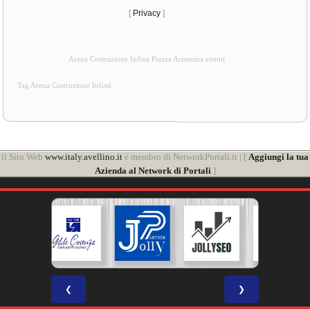
[
Privacy
]
Arena Costruzione Infissi Piazza Armerina eventi
Tag Arena Costruzione Infissi
il Sito Web
www.italy.avellino.it
è membro di NetworkPortali.it | [
Aggiungi la tua
Azienda al Network di Portali
]
❮
❯