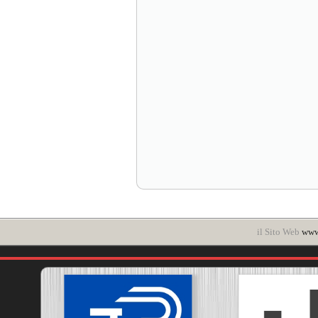
il Sito Web
www.