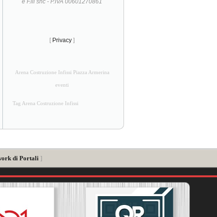
e F.lli snc - P.IVA 00601270861
[
Privacy
]
Arena Costruzione Infissi Piazza Armerina
eventi
Tag Arena Costruzione Infissi
ork di Portali
]