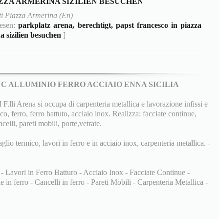
AZZA ARMERINA SIZILIEN BESUCHEN
i Piazza Armerina (En)
lesen:
parkplatz arena, berechtigt, papst francesco in piazza
a sizilien besuchen
]
PVC ALLUMINIO FERRO ACCIAIO ENNA SICILIA
 Arena si occupa di carpenteria metallica e lavorazione infissi e
co, ferro, ferro battuto, acciaio inox. Realizza: facciate continue,
ncelli, pareti mobili, porte,vetrate.
aglio termico, lavori in ferro e in acciaio inox, carpenteria metallica. -
 - Lavori in Ferro Batturo - Acciaio Inox - Facciate Continue -
 in ferro - Cancelli in ferro - Pareti Mobili - Carpenteria Metallica -