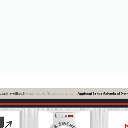
italy.avellino.it
è membro di NetworkPortali.it | [
Aggiungi la tua Azienda al Netw