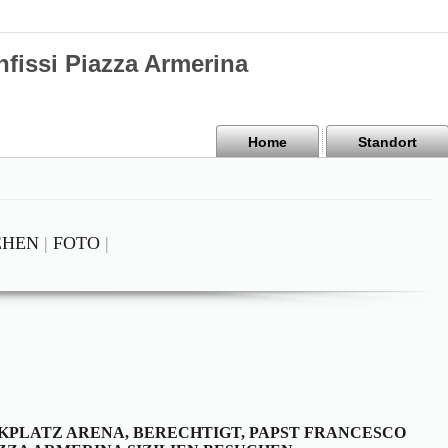
nfissi Piazza Armerina
Home
Standort
EHEN
|
FOTO
|
KPLATZ ARENA, BERECHTIGT, PAPST FRANCESCO