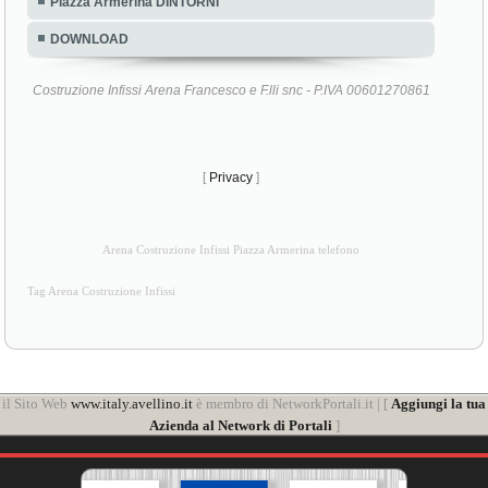
Piazza Armerina DINTORNI
DOWNLOAD
Costruzione Infissi Arena Francesco e F.lli snc - P.IVA 00601270861
[
Privacy
]
Arena Costruzione Infissi Piazza Armerina telefono
Tag Arena Costruzione Infissi
il Sito Web
www.italy.avellino.it
è membro di NetworkPortali.it | [
Aggiungi la tua
Azienda al Network di Portali
]