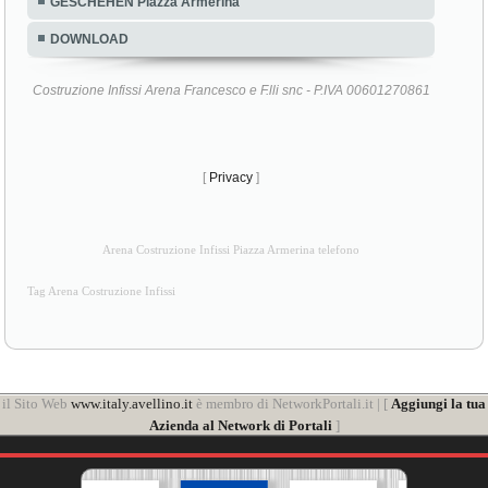
GESCHEHEN Piazza Armerina
DOWNLOAD
Costruzione Infissi Arena Francesco e F.lli snc - P.IVA 00601270861
[
Privacy
]
Arena Costruzione Infissi Piazza Armerina telefono
Tag Arena Costruzione Infissi
il Sito Web
www.italy.avellino.it
è membro di NetworkPortali.it | [
Aggiungi la tua
Azienda al Network di Portali
]