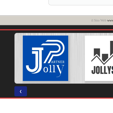
il Sito Web
www.
❮