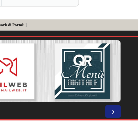
ork di Portali
]
❯