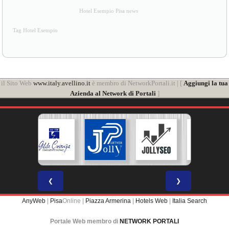
Hotel Esempio Pisa news
Tag Hotel Esempio
il Sito Web
www.italy.avellino.it
è membro di NetworkPortali.it | [
Aggiungi la tua
Azienda al Network di Portali
]
❮
❯
AnyWeb
|
Pisa
Online |
Piazza Armerina
|
Hotels Web
|
Italia Search
Portale Web membro di
NETWORK PORTALI