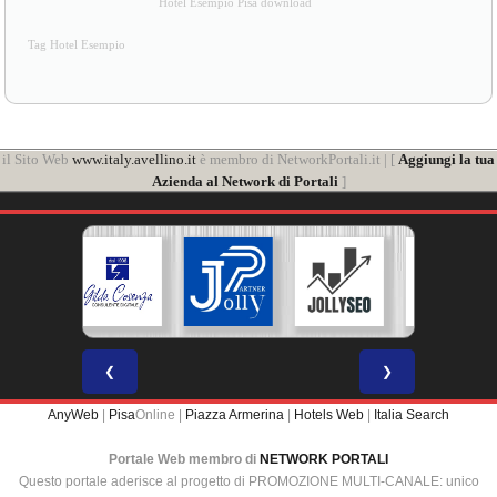
Hotel Esempio Pisa download
Tag Hotel Esempio
il Sito Web
www.italy.avellino.it
è membro di NetworkPortali.it | [
Aggiungi la tua
Azienda al Network di Portali
]
❮
❯
AnyWeb
|
Pisa
Online |
Piazza Armerina
|
Hotels Web
|
Italia Search
Portale Web membro di
NETWORK PORTALI
Questo portale aderisce al progetto di PROMOZIONE MULTI-CANALE: unico