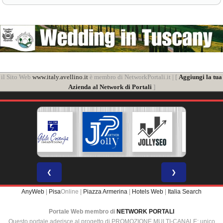
il Sito Web
www.italy.avellino.it
è membro di NetworkPortali.it | [
Aggiungi la tua
Azienda al Network di Portali
]
❮
❯
AnyWeb
|
Pisa
Online |
Piazza Armerina
|
Hotels Web
|
Italia Search
Portale Web membro di
NETWORK PORTALI
Questo portale aderisce al progetto di PROMOZIONE MULTI-CANALE: unico