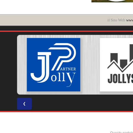
il Sito Web
www.
❮
Questo portal