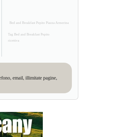
Bed and Breakfast Pepito Piazza Armerina
Tag Bed and Breakfast Pepito
ricettiva
no, email, illimitate pagine,