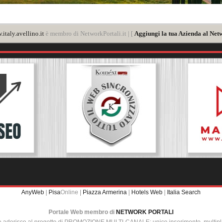
italy.avellino.it
è membro di NetworkPortali.it | [
Aggiungi la tua Azienda al Netw
AnyWeb
|
Pisa
Online |
Piazza Armerina
|
Hotels Web
|
Italia Search
Portale Web membro di
NETWORK PORTALI
e aderisce al progetto di PROMOZIONE MULTI-CANALE: unico inserimento, multip