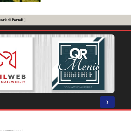
ork di Portali
]
❯
la promozione!