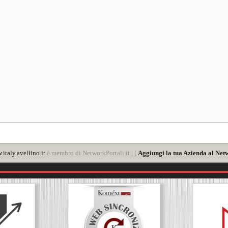
italy.avellino.it
è membro di NetworkPortali.it | [
Aggiungi la tua Azienda al Netw