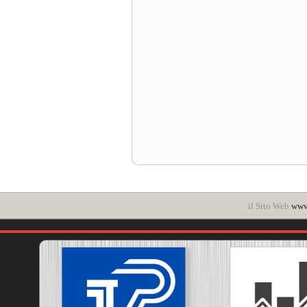
il Sito Web
www.