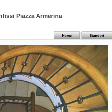
nfissi Piazza Armerina
Home
Standort