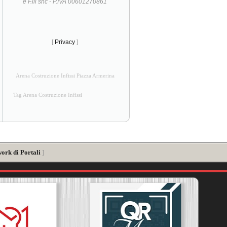
e F.lli snc - P.IVA 00601270861
[
Privacy
]
Arena Costruzione Infissi Piazza Armerina
Tag Arena Costruzione Infissi
ork di Portali
]