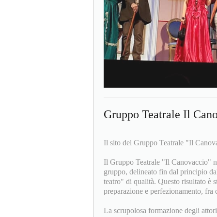
Gruppo Teatrale Il Can
Il sito del Gruppo Teatrale "Il Canov
Il Gruppo Teatrale "Il Canovaccio" n
gruppo, delineato fin dal principio d
teatro" di qualità. Questo risultato è
preparazione e perfezionamento, fra c
La scrupolosa formazione degli attori 