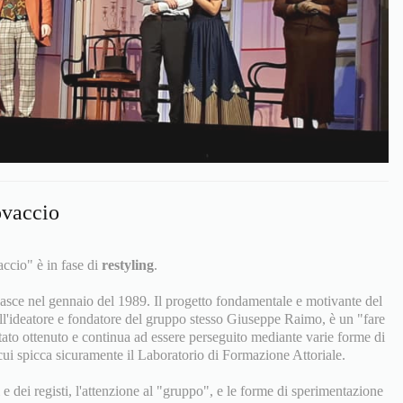
ovaccio
accio" è in fase di
restyling
.
asce nel gennaio del 1989. Il progetto fondamentale e motivante del
all'ideatore e fondatore del gruppo stesso Giuseppe Raimo, è un "fare
 stato ottenuto e continua ad essere perseguito mediante varie forme di
ui spicca sicuramente il Laboratorio di Formazione Attoriale.
e dei registi, l'attenzione al "gruppo", e le forme di sperimentazione