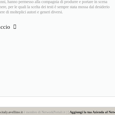
 anni, hanno permesso alla compagnia di produrre e portare in scena
ere, per le quali la scelta dei testi è sempre stata mossa dal desiderio
re di molteplici autori e generi diversi.
vaccio
italy.avellino.it
è membro di NetworkPortali.it | [
Aggiungi la tua Azienda al Netw