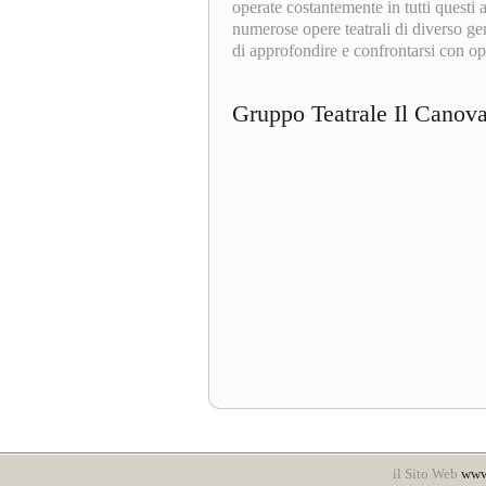
operate costantemente in tutti questi
numerose opere teatrali di diverso gen
di approfondire e confrontarsi con ope
Gruppo Teatrale Il Cano
il Sito Web
www.