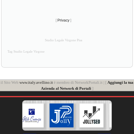
[
Privacy
]
Studio Legale Virgone Pisa
Tag Studio Legale Virgone
il Sito Web
www.italy.avellino.it
è membro di NetworkPortali.it | [
Aggiungi la tua
Azienda al Network di Portali
]