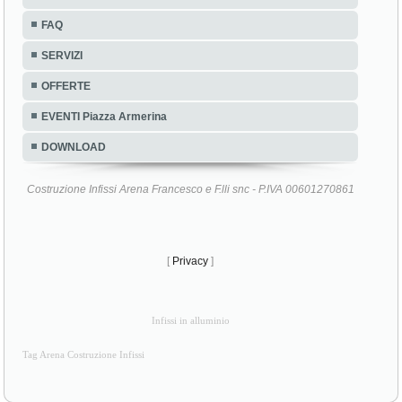
FAQ
SERVIZI
OFFERTE
EVENTI Piazza Armerina
DOWNLOAD
Costruzione Infissi Arena Francesco e F.lli snc - P.IVA 00601270861
[
Privacy
]
Infissi in alluminio
Tag Arena Costruzione Infissi