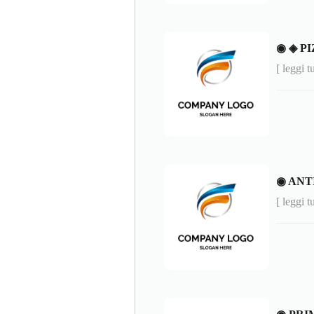
◉ ◈ P
[ leggi t
◉ ANT
[ leggi t