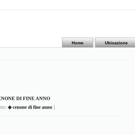
Home
Ubicazione
ENONE DI FINE ANNO
utto:
◈ cenone di fine anno
]