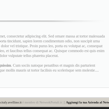
, consectetur adipiscing elit. Sed ornare massa at tortor malesuada
 porta tincidunt, sapien lorem condimentum odio, non suscipit urna
dolor vel tristique. Proin purus leo, porta eu volutpat ac, consequat
eo, et faucibus tellus consequat ac. Quisque commodo est quis enim
olor vulputate tellus pharetra placerat.
gnissim
. Cum sociis natoque penatibus et magnis dis parturient
e mollis mauris ut tortor facilisis eu scelerisque sem molestie....
italy.avellino.it
è membro di NetworkPortali.it | [
Aggiungi la tua Azienda al Netw