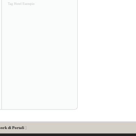
Tag Hotel Esempio
ork di Portali
]