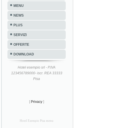
MENU
NEWS
PLUS
SERVIZI
OFFERTE
DOWNLOAD
Hotel esempio srl - P.IVA
123456789000- iscr. REA 33333
Pisa
[
Privacy
]
Hotel Esempio Pisa menu