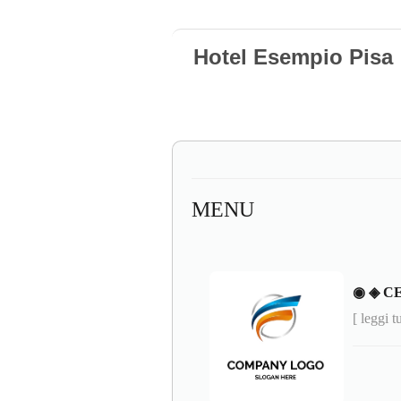
Hotel Esempio Pisa
MENU
◉ ◈ C
[ leggi t