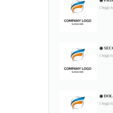
◉ PRIM
[ leggi t
◉ SEC
[ leggi t
◉ DOL
[ leggi t