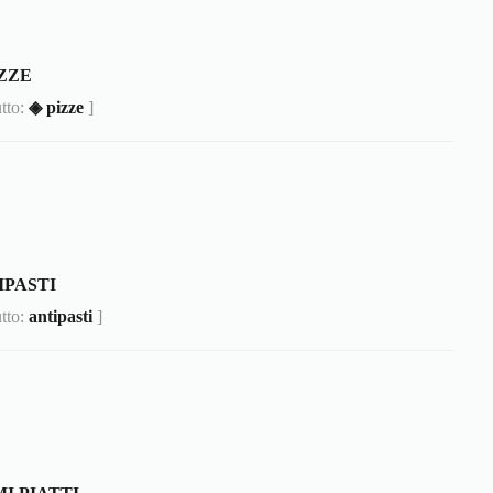
IZZE
utto:
◈ pizze
]
IPASTI
utto:
antipasti
]