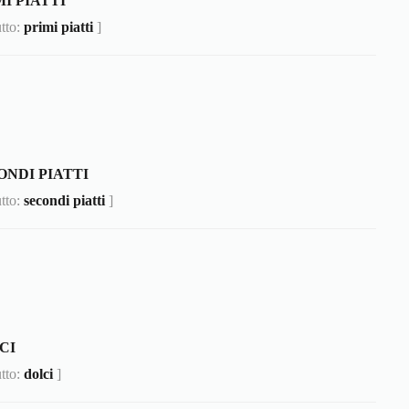
I PIATTI
utto:
primi piatti
]
ONDI PIATTI
utto:
secondi piatti
]
CI
utto:
dolci
]