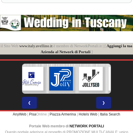
il Sito Web
www.italy.avellino.it
è membro di NetworkPortali.it | [
Aggiungi la tua
Azienda al Network di Portali
]
❮
❯
AnyWeb
|
Pisa
Online |
Piazza Armerina
|
Hotels Web
|
Italia Search
Portale Web membro di
NETWORK PORTALI
Questo portale aderisce al progetto di PROMOZIONE MULTI-CANALE: unico