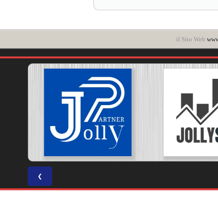
il Sito Web
www.
❮