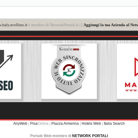
italy.avellino.it
è membro di NetworkPortali.it | [
Aggiungi la tua Azienda al Netw
AnyWeb
|
Pisa
Online |
Piazza Armerina
|
Hotels Web
|
Italia Search
Portale Web membro di
NETWORK PORTALI