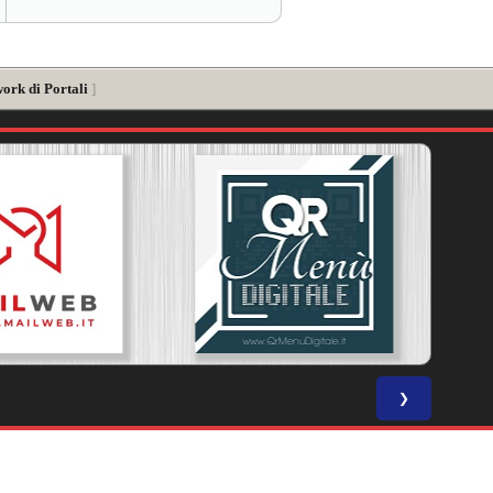
ork di Portali
]
❯