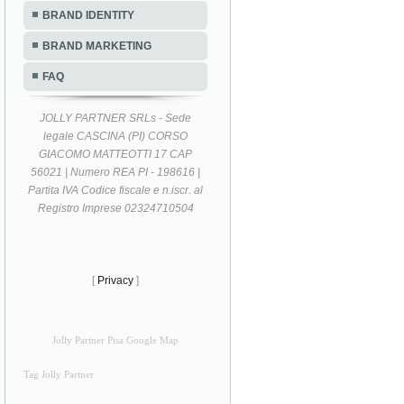
BRAND IDENTITY
BRAND MARKETING
FAQ
JOLLY PARTNER SRLs - Sede
legale CASCINA (PI) CORSO
GIACOMO MATTEOTTI 17 CAP
56021 | Numero REA PI - 198616 |
Partita IVA Codice fiscale e n.iscr. al
Registro Imprese 02324710504
[
Privacy
]
Jolly Partner Pisa Google Map
Tag Jolly Partner