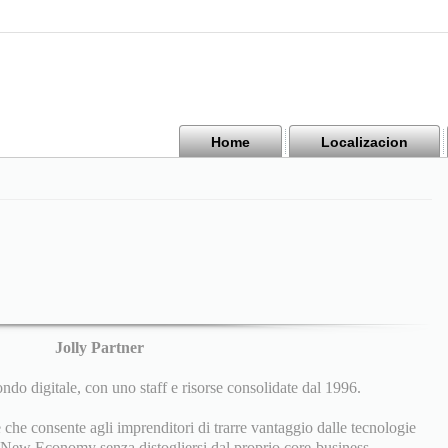
Home
Localizacion
Jolly Partner
ndo digitale, con uno staff e risorse consolidate dal 1996.
 che consente agli imprenditori di trarre vantaggio dalle tecnologie
la New Economy senza distogliersi dal proprio core-business.