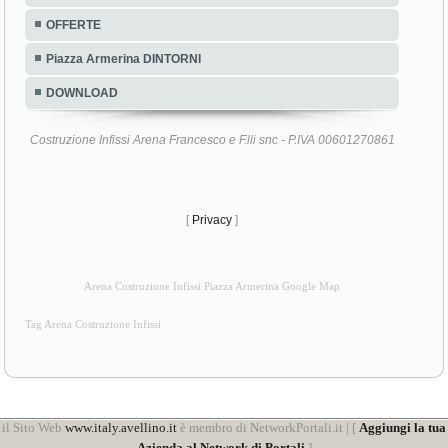
OFFERTE
Piazza Armerina DINTORNI
DOWNLOAD
Costruzione Infissi Arena Francesco e F.lli snc - P.IVA 00601270861
[
Privacy
]
Arena Costruzione Infissi Piazza Armerina Google Map
Tag Arena Costruzione Infissi
il Sito Web
www.italy.avellino.it
è membro di NetworkPortali.it | [
Aggiungi la tua
Azienda al Network di Portali
]