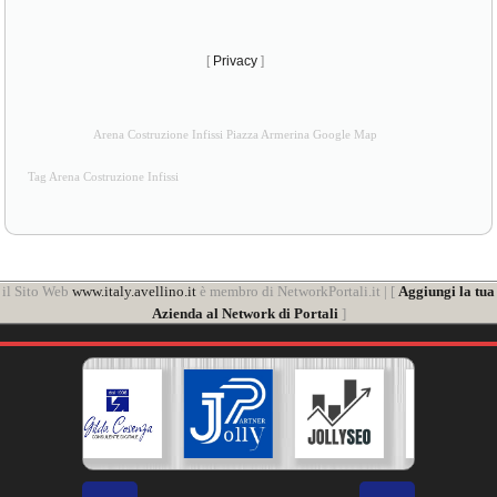
[
Privacy
]
Arena Costruzione Infissi Piazza Armerina Google Map
Tag Arena Costruzione Infissi
il Sito Web
www.italy.avellino.it
è membro di NetworkPortali.it | [
Aggiungi la tua
Azienda al Network di Portali
]