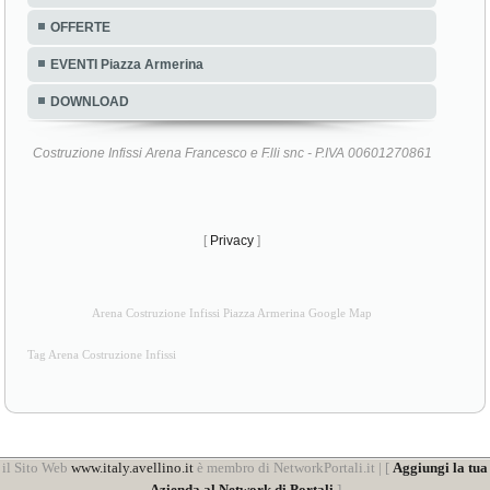
OFFERTE
EVENTI Piazza Armerina
DOWNLOAD
Costruzione Infissi Arena Francesco e F.lli snc - P.IVA 00601270861
[
Privacy
]
Arena Costruzione Infissi Piazza Armerina Google Map
Tag Arena Costruzione Infissi
il Sito Web
www.italy.avellino.it
è membro di NetworkPortali.it | [
Aggiungi la tua
Azienda al Network di Portali
]