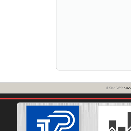
il Sito Web
www.