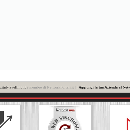
italy.avellino.it
è membro di NetworkPortali.it | [
Aggiungi la tua Azienda al Netw