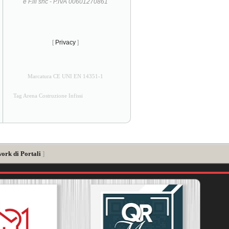
e F.lli snc - P.IVA 00601270861
[
Privacy
]
Marcatura CE UNI EN 14351-1
Tag Arena Costruzione Infissi
ork di Portali
]