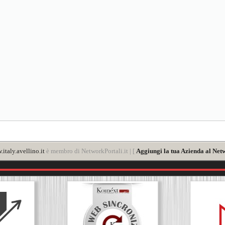
italy.avellino.it
è membro di NetworkPortali.it | [
Aggiungi la tua Azienda al Netw