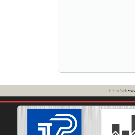
il Sito Web
www.