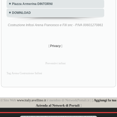
Piazza Armerina DINTORNI
DOWNLOAD
Costruzione Infissi Arena Francesco e F.lli snc - P.IVA 00601270861
[
Privacy
]
Preventivi infissi
Tag Arena Costruzione Infissi
il Sito Web
www.italy.avellino.it
è membro di NetworkPortali.it | [
Aggiungi la tua
Azienda al Network di Portali
]