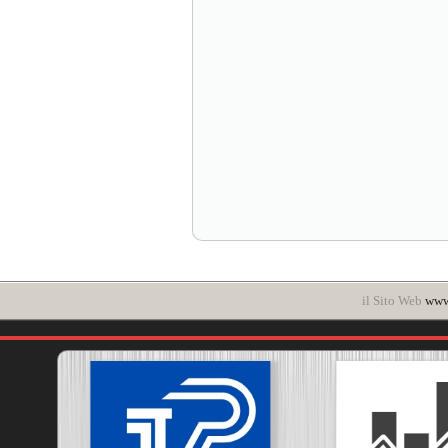
il Sito Web
www.