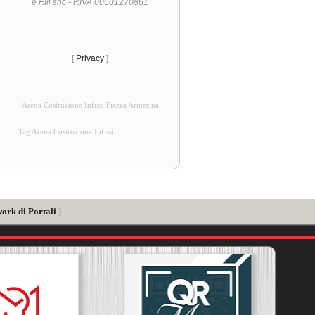
e F.lli snc - P.IVA 00601270861
[
Privacy
]
Arena Costruzione Infissi Piazza Armerina
Tag Arena Costruzione Infissi
ork di Portali
]