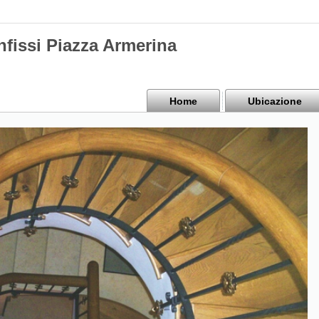
nfissi Piazza Armerina
Home
Ubicazione