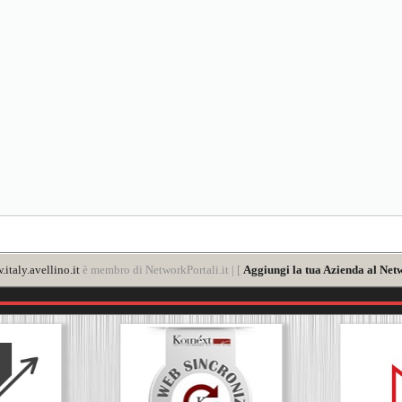
italy.avellino.it
è membro di NetworkPortali.it | [
Aggiungi la tua Azienda al Netw