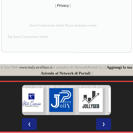
[
Privacy
]
Arena Costruzione Infissi Piazza Armerina eventi
Tag Arena Costruzione Infissi
il Sito Web
www.italy.avellino.it
è membro di NetworkPortali.it | [
Aggiungi la tua
Azienda al Network di Portali
]
❮
❯