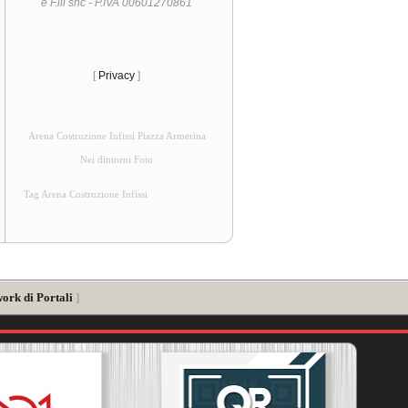
e F.lli snc - P.IVA 00601270861
[
Privacy
]
Arena Costruzione Infissi Piazza Armerina
Nei dintorni Foto
Tag Arena Costruzione Infissi
ork di Portali
]