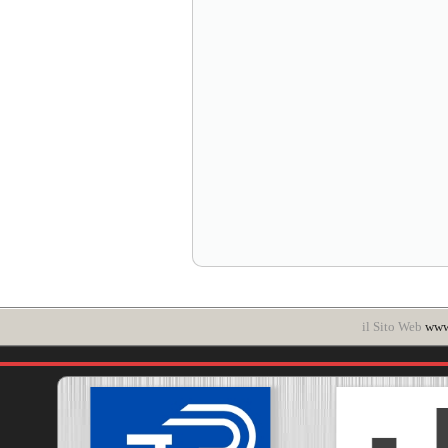
il Sito Web
www.