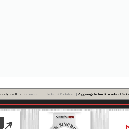
italy.avellino.it
è membro di NetworkPortali.it | [
Aggiungi la tua Azienda al Netw