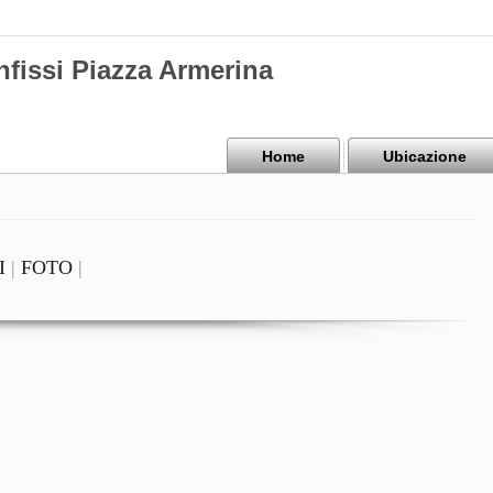
nfissi Piazza Armerina
Home
Ubicazione
I
|
FOTO
|