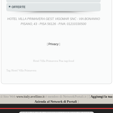
OFFERTE
HOTEL VILLA PRIMAVERA GEST. VIGOMAR SNC - VIA BONANNO
PISANO, 43 - PISA 56126 - P.IVA: 01210330500
[
Privacy
]
Hotel Villa Primavera Pisa tagcloud
Tag Hotel Villa Primavera
il Sito Web
www.italy.avellino.it
è membro di NetworkPortali.it | [
Aggiungi la tua
Azienda al Network di Portali
]