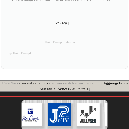
Hotel esempio srl - P.IVA 123456789000- iscr. REA 33333 Pisa
[
Privacy
]
Hotel Esempio Pisa Foto
Tag Hotel Esempio
il Sito Web
www.italy.avellino.it
è membro di NetworkPortali.it | [
Aggiungi la tua
Azienda al Network di Portali
]