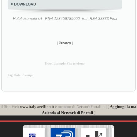
DOWNLOAD
Hotel esempio srl - P.IVA 123456789000- iscr. REA 33333 Pisa
[
Privacy
]
Hotel Esempio Pisa telefono
Tag Hotel Esempio
il Sito Web
www.italy.avellino.it
è membro di NetworkPortali.it | [
Aggiungi la tua
Azienda al Network di Portali
]