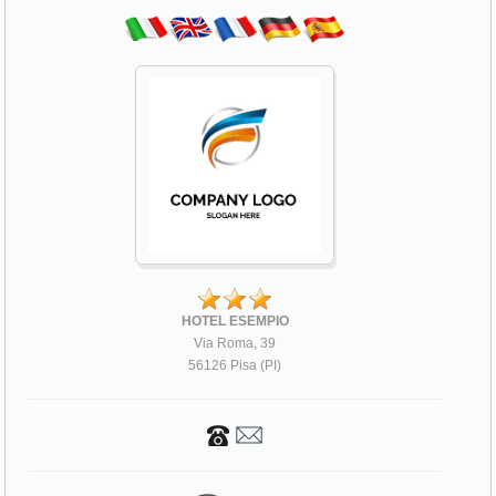
HOTEL ESEMPIO
Via Roma, 39
56126 Pisa (PI)