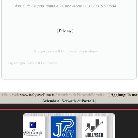
Ass. Cult. Gruppo Teatrale Il Canovaccio - C.F. 93019700504
[
Privacy
]
Gruppo Teatrale Il Canovaccio Pisa telefono
Tag Gruppo Teatrale Il Canovaccio
il Sito Web
www.italy.avellino.it
è membro di NetworkPortali.it | [
Aggiungi la tua
Azienda al Network di Portali
]