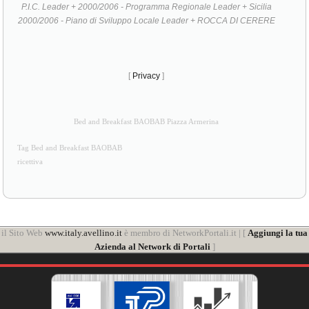
P.I.C. Leader + 2000/2006 - Programma Regionale Leader + Sicilia
2000/2006 - Piano di Sviluppo Locale Leader + ROCCA DI CERERE
[
Privacy
]
Bed and Breakfast BAOBAB Piazza Armerina
Tag Bed and Breakfast BAOBAB
ricettiva
il Sito Web
www.italy.avellino.it
è membro di NetworkPortali.it | [
Aggiungi la tua
Azienda al Network di Portali
]