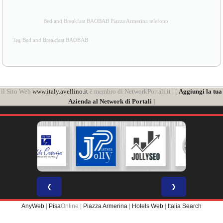
Bed and Breakfast BAOBAB Piazza Armerina telefono
Tag Bed and Breakfast BAOBAB
il Sito Web
www.italy.avellino.it
è membro di NetworkPortali.it | [
Aggiungi la tua
Azienda al Network di Portali
]
❮
❯
AnyWeb
|
Pisa
Online |
Piazza Armerina
|
Hotels Web
|
Italia Search